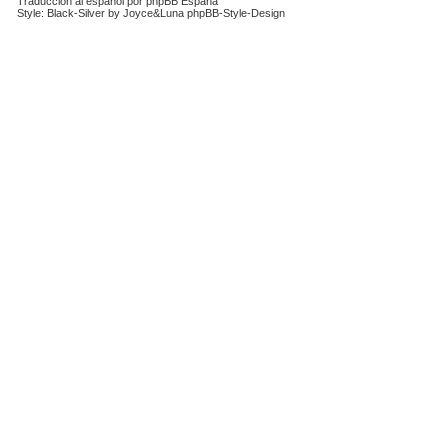
Traducción al español por
phpBB España
Style: Black-Silver by Joyce&Luna
phpBB-Style-Design