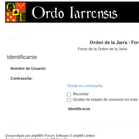
FAQ
Índice general
Orden de la Jarra - Fo
Foros de la Orden de la Jarra
Identificarse
Nombre de Usuario:
Contraseña:
Olvidé mi contraseña
Recordar
Ocultar mi estado de conexión en esta 
Índice general
Contáctanos
Borrar cookies
To
Desarrollado por
phpBB
® Forum Software © phpBB Limited