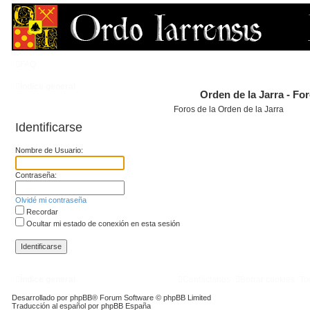
FAQ
Índice general
Orden de la Jarra - Fo
Foros de la Orden de la Jarra
Identificarse
Nombre de Usuario:
Contraseña:
Olvidé mi contraseña
Recordar
Ocultar mi estado de conexión en esta sesión
Índice general
Contáctanos
Borrar cookies
To
Desarrollado por
phpBB
® Forum Software © phpBB Limited
Traducción al español por
phpBB España