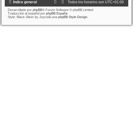
Índice general
Todos los horarios son
UTC+01:00
Desarrollado por
phpBB
® Forum Software © phpBB Limited
Traducción al español por
phpBB España
Style: Black-Silver by Joyce&Luna
phpBB-Style-Design