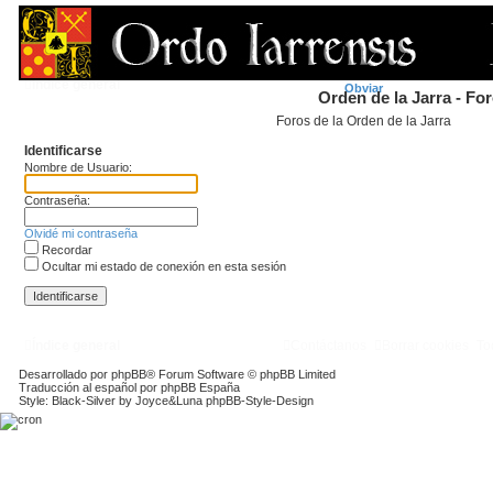
FAQ
Índice general
Obviar
Orden de la Jarra - Fo
Foros de la Orden de la Jarra
Identificarse
Nombre de Usuario:
Contraseña:
Olvidé mi contraseña
Recordar
Ocultar mi estado de conexión en esta sesión
Índice general
Contáctanos
Borrar cookies
To
Desarrollado por
phpBB
® Forum Software © phpBB Limited
Traducción al español por
phpBB España
Style: Black-Silver by Joyce&Luna
phpBB-Style-Design