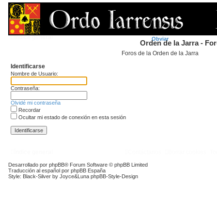
FAQ
Índice general
Obviar
Orden de la Jarra - Fo
Foros de la Orden de la Jarra
Identificarse
Nombre de Usuario:
Contraseña:
Olvidé mi contraseña
Recordar
Ocultar mi estado de conexión en esta sesión
Índice general
Contáctanos
Borrar cookies
To
Desarrollado por
phpBB
® Forum Software © phpBB Limited
Traducción al español por
phpBB España
Style: Black-Silver by Joyce&Luna
phpBB-Style-Design