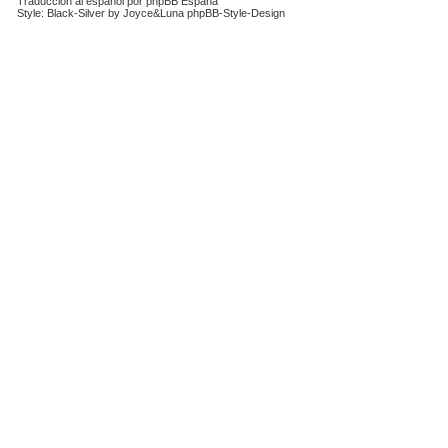
Traducción al español por
phpBB España
Style: Black-Silver by Joyce&Luna
phpBB-Style-Design