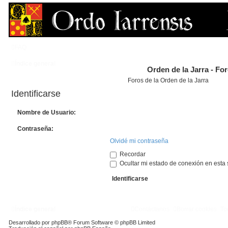
FAQ
Índice general
Orden de la Jarra - Fo
Foros de la Orden de la Jarra
Identificarse
Nombre de Usuario:
Contraseña:
Olvidé mi contraseña
Recordar
Ocultar mi estado de conexión en esta 
Índice general
Contáctanos
Borrar cookies
To
Desarrollado por
phpBB
® Forum Software © phpBB Limited