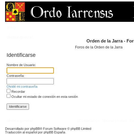
FAQ
Índice general
Orden de la Jarra - Fo
Foros de la Orden de la Jarra
Identificarse
Nombre de Usuario:
Contraseña:
Olvidé mi contraseña
Recordar
Ocultar mi estado de conexión en esta sesión
Índice general
Contáctanos
Borrar cookies
To
Desarrollado por
phpBB
® Forum Software © phpBB Limited
Traducción al español por
phpBB España