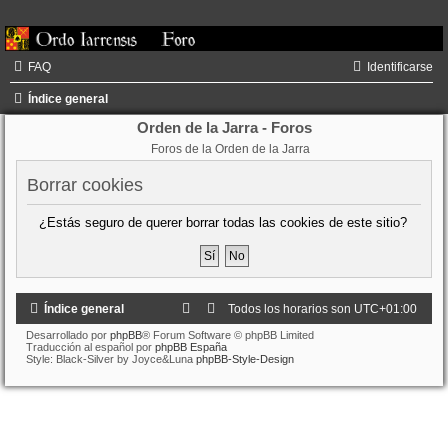
FAQ
Identificarse
Índice general
Orden de la Jarra - Foros
Foros de la Orden de la Jarra
Borrar cookies
¿Estás seguro de querer borrar todas las cookies de este sitio?
Índice general
Todos los horarios son
UTC+01:00
Desarrollado por
phpBB
® Forum Software © phpBB Limited
Traducción al español por
phpBB España
Style: Black-Silver by Joyce&Luna
phpBB-Style-Design