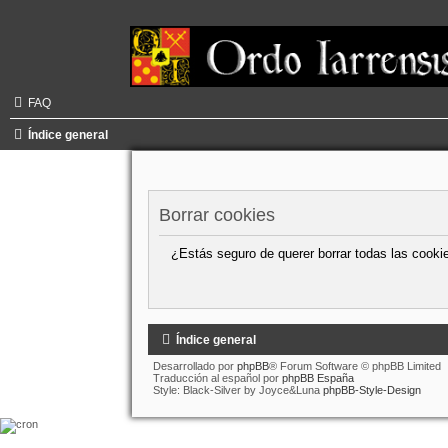
FAQ
Índice general
Borrar cookies
¿Estás seguro de querer borrar todas las cookie
Índice general
Desarrollado por
phpBB
® Forum Software © phpBB Limited
Traducción al español por
phpBB España
Style: Black-Silver by Joyce&Luna
phpBB-Style-Design