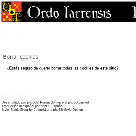
FAQ
Índice general
Borrar cookies
¿Estás seguro de querer borrar todas las cookies de este sitio?
Índice general
Desarrollado por
phpBB
® Forum Software © phpBB Limited
Traducción al español por
phpBB España
Style: Black-Silver by Joyce&Luna
phpBB-Style-Design