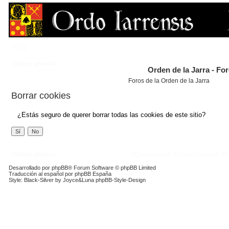
FAQ
Índice general
Orden de la Jarra - Fo
Foros de la Orden de la Jarra
Borrar cookies
¿Estás seguro de querer borrar todas las cookies de este sitio?
Índice general
Contáctanos
Borrar cookies
To
Desarrollado por
phpBB
® Forum Software © phpBB Limited
Traducción al español por
phpBB España
Style: Black-Silver by Joyce&Luna
phpBB-Style-Design