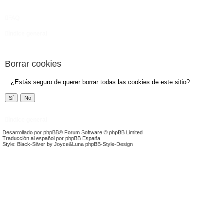
FAQ
Índice general
Borrar cookies
¿Estás seguro de querer borrar todas las cookies de este sitio?
Índice general
Desarrollado por
phpBB
® Forum Software © phpBB Limited
Traducción al español por
phpBB España
Style: Black-Silver by Joyce&Luna
phpBB-Style-Design