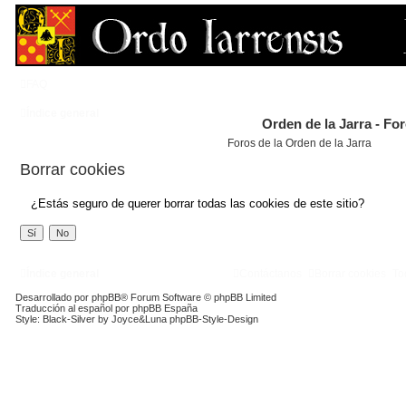
FAQ
Índice general
Orden de la Jarra - Fo
Foros de la Orden de la Jarra
Borrar cookies
¿Estás seguro de querer borrar todas las cookies de este sitio?
Índice general
Contáctanos
Borrar cookies
To
Desarrollado por
phpBB
® Forum Software © phpBB Limited
Traducción al español por
phpBB España
Style: Black-Silver by Joyce&Luna
phpBB-Style-Design