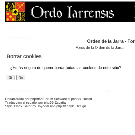
FAQ
Índice general
Orden de la Jarra - Fo
Foros de la Orden de la Jarra
Borrar cookies
¿Estás seguro de querer borrar todas las cookies de este sitio?
Índice general
Contáctanos
Borrar cookies
To
Desarrollado por
phpBB
® Forum Software © phpBB Limited
Traducción al español por
phpBB España
Style: Black-Silver by Joyce&Luna
phpBB-Style-Design