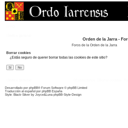
FAQ
Índice general
Orden de la Jarra - Fo
Foros de la Orden de la Jarra
Borrar cookies
¿Estás seguro de querer borrar todas las cookies de este sitio?
Índice general
Contáctanos
Borrar cookies
To
Desarrollado por
phpBB
® Forum Software © phpBB Limited
Traducción al español por
phpBB España
Style: Black-Silver by Joyce&Luna
phpBB-Style-Design