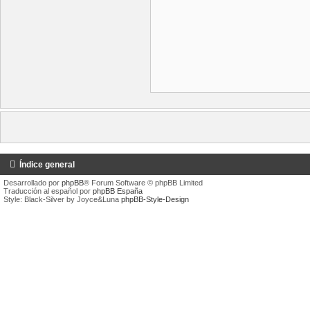
Índice general
Desarrollado por
phpBB
® Forum Software © phpBB Limited
Traducción al español por
phpBB España
Style: Black-Silver by Joyce&Luna
phpBB-Style-Design