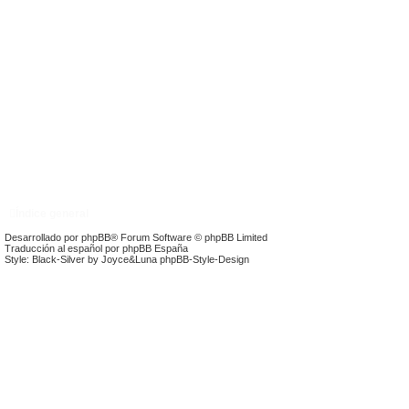
Índice general
Desarrollado por
phpBB
® Forum Software © phpBB Limited
Traducción al español por
phpBB España
Style: Black-Silver by Joyce&Luna
phpBB-Style-Design