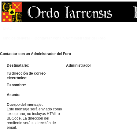
FAQ
Índice general
Contactar con un Administrador del Foro
Contactar con un Administrador del Foro
Destinatario:
Administrador
Tu dirección de correo
electrónico:
Tu nombre:
Asunto:
Cuerpo del mensaje:
Este mensaje será enviado como
texto plano, no incluyas HTML o
BBCode. La dirección del
remitente será tu dirección de
email.