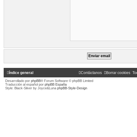
Índice general
Contáctanos
Borrar cookies
To
Desarrollado por
phpBB
® Forum Software © phpBB Limited
Traducción al español por
phpBB España
Style: Black-Silver by Joyce&Luna
phpBB-Style-Design