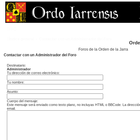
FAQ
Índice general
Contactar con un Administrador del Foro
Orde
Foros de la Orden de la Jarra
Contactar con un Administrador del Foro
Destinatario:
Administrador
Tu dirección de correo electrónico:
Tu nombre:
Asunto:
Cuerpo del mensaje:
Este mensaje será enviado como texto plano, no incluyas HTML o BBCode. La dirección 
email.