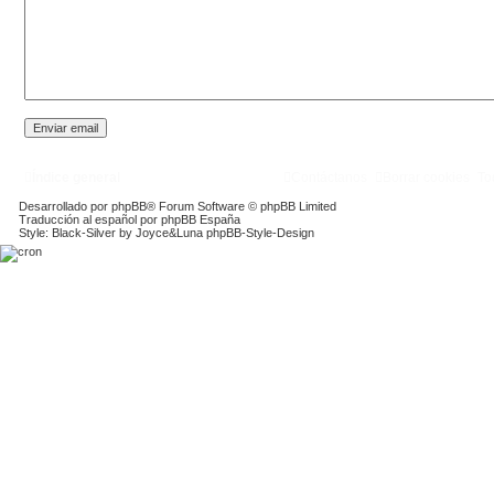
Índice general
Contáctanos
Borrar cookies
To
Desarrollado por
phpBB
® Forum Software © phpBB Limited
Traducción al español por
phpBB España
Style: Black-Silver by Joyce&Luna
phpBB-Style-Design