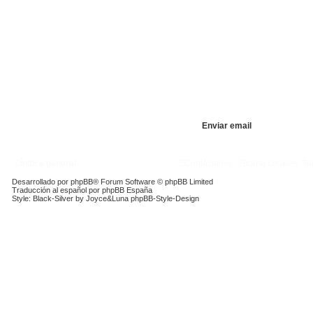
Índice general
Contáctanos
Borrar cookies
To
Desarrollado por
phpBB
® Forum Software © phpBB Limited
Traducción al español por
phpBB España
Style: Black-Silver by Joyce&Luna
phpBB-Style-Design