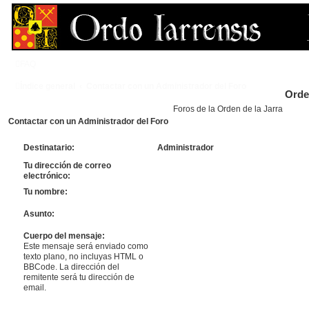
FAQ
Índice general
Contactar con un Administrador del Foro
Orde
Foros de la Orden de la Jarra
Contactar con un Administrador del Foro
Destinatario:
Administrador
Tu dirección de correo
electrónico:
Tu nombre:
Asunto:
Cuerpo del mensaje:
Este mensaje será enviado como
texto plano, no incluyas HTML o
BBCode. La dirección del
remitente será tu dirección de
email.