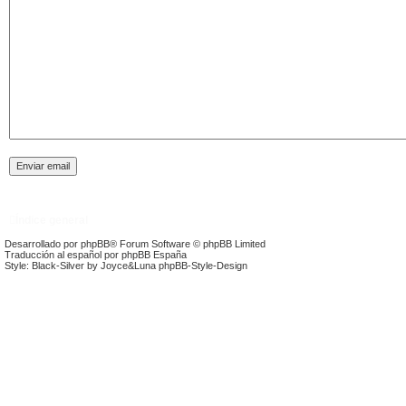
Índice general
Desarrollado por
phpBB
® Forum Software © phpBB Limited
Traducción al español por
phpBB España
Style: Black-Silver by Joyce&Luna
phpBB-Style-Design