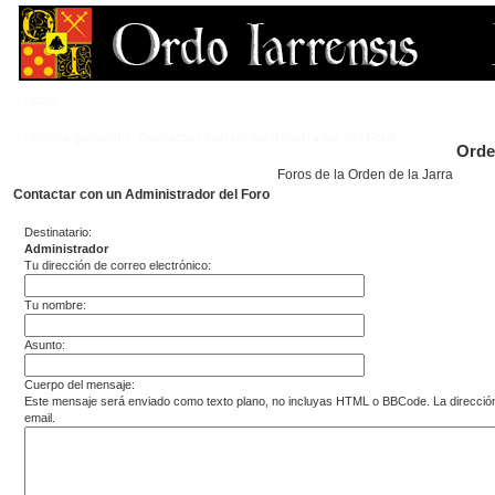
FAQ
Índice general
Contactar con un Administrador del Foro
Orde
Foros de la Orden de la Jarra
Contactar con un Administrador del Foro
Destinatario:
Administrador
Tu dirección de correo electrónico:
Tu nombre:
Asunto:
Cuerpo del mensaje:
Este mensaje será enviado como texto plano, no incluyas HTML o BBCode. La dirección 
email.