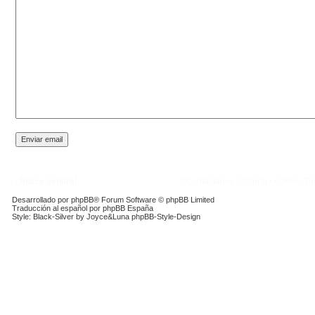
Índice general
Contáctanos
Borrar cookies
To
Desarrollado por
phpBB
® Forum Software © phpBB Limited
Traducción al español por
phpBB España
Style: Black-Silver by Joyce&Luna
phpBB-Style-Design