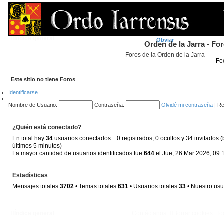
FAQ
Índice general
Obviar
Orden de la Jarra - Fo
Foros de la Orden de la Jarra
Fe
Este sitio no tiene Foros
Identificarse
Nombre de Usuario:
Contraseña:
Olvidé mi contraseña
|
Re
¿Quién está conectado?
En total hay
34
usuarios conectados :: 0 registrados, 0 ocultos y 34 invitados 
últimos 5 minutos)
La mayor cantidad de usuarios identificados fue
644
el Jue, 26 Mar 2026, 09:
Estadísticas
Mensajes totales
3702
• Temas totales
631
• Usuarios totales
33
• Nuestro usu
Índice general
Contáctanos
Borrar cookies
To