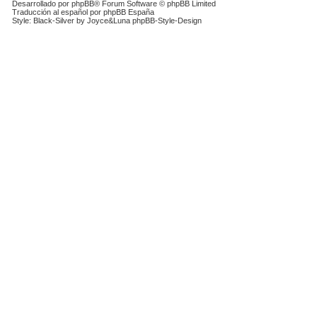
Desarrollado por
phpBB
® Forum Software © phpBB Limited
Traducción al español por
phpBB España
Style: Black-Silver by Joyce&Luna
phpBB-Style-Design