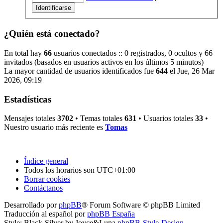
¿Quién está conectado?
En total hay
66
usuarios conectados :: 0 registrados, 0 ocultos y 66
invitados (basados en usuarios activos en los últimos 5 minutos)
La mayor cantidad de usuarios identificados fue
644
el Jue, 26 Mar
2026, 09:19
Estadísticas
Mensajes totales
3702
• Temas totales
631
• Usuarios totales
33
•
Nuestro usuario más reciente es
Tomas
Índice general
Todos los horarios son
UTC+01:00
Borrar cookies
Contáctanos
Desarrollado por
phpBB
® Forum Software © phpBB Limited
Traducción al español por
phpBB España
Style: Black-Silver by Joyce&Luna
phpBB-Style-Design