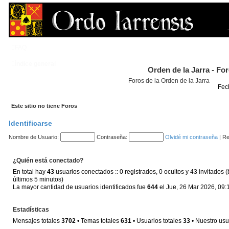
FAQ
Índice general
Orden de la Jarra - Fo
Foros de la Orden de la Jarra
Fec
Este sitio no tiene Foros
Identificarse
Nombre de Usuario:
Contraseña:
Olvidé mi contraseña
|
Re
¿Quién está conectado?
En total hay
43
usuarios conectados :: 0 registrados, 0 ocultos y 43 invitados 
últimos 5 minutos)
La mayor cantidad de usuarios identificados fue
644
el Jue, 26 Mar 2026, 09:
Estadísticas
Mensajes totales
3702
• Temas totales
631
• Usuarios totales
33
• Nuestro usu