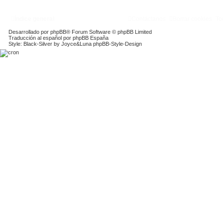
Índice general
Contáctanos
Borrar cookies
To
Desarrollado por
phpBB
® Forum Software © phpBB Limited
Traducción al español por
phpBB España
Style: Black-Silver by Joyce&Luna
phpBB-Style-Design