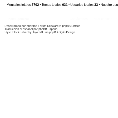
Mensajes totales
3702
• Temas totales
631
• Usuarios totales
33
• Nuestro usu
Índice general
Contáctanos
Borrar cookies
To
Desarrollado por
phpBB
® Forum Software © phpBB Limited
Traducción al español por
phpBB España
Style: Black-Silver by Joyce&Luna
phpBB-Style-Design