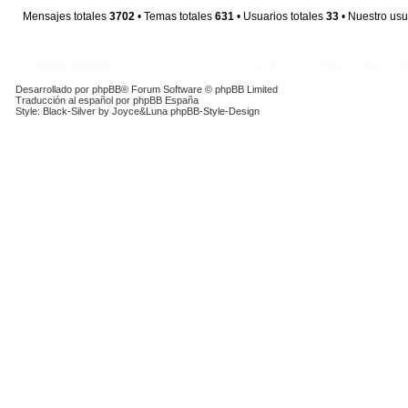
Mensajes totales
3702
• Temas totales
631
• Usuarios totales
33
• Nuestro usu
Índice general
Contáctanos
Borrar cookies
To
Desarrollado por
phpBB
® Forum Software © phpBB Limited
Traducción al español por
phpBB España
Style: Black-Silver by Joyce&Luna
phpBB-Style-Design