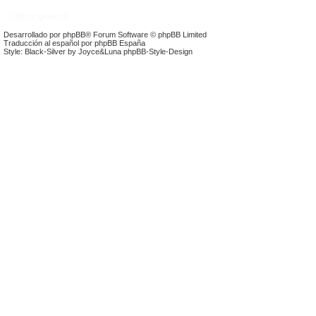
Índice general
Desarrollado por
phpBB
® Forum Software © phpBB Limited
Traducción al español por
phpBB España
Style: Black-Silver by Joyce&Luna
phpBB-Style-Design