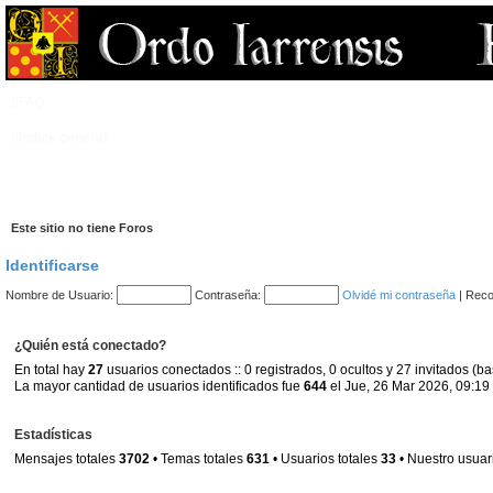
FAQ
Índice general
Este sitio no tiene Foros
Identificarse
Nombre de Usuario:
Contraseña:
Olvidé mi contraseña
|
Reco
¿Quién está conectado?
En total hay
27
usuarios conectados :: 0 registrados, 0 ocultos y 27 invitados (b
La mayor cantidad de usuarios identificados fue
644
el Jue, 26 Mar 2026, 09:19
Estadísticas
Mensajes totales
3702
• Temas totales
631
• Usuarios totales
33
• Nuestro usuar