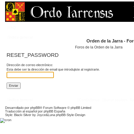
FAQ
Índice general
Orden de la Jarra - Fo
Foros de la Orden de la Jarra
RESET_PASSWORD
Dirección de correo electrónico:
Esta debe ser la dirección de email que introdujiste al registrarte.
Índice general
Contáctanos
Borrar cookies
To
Desarrollado por
phpBB
® Forum Software © phpBB Limited
Traducción al español por
phpBB España
Style: Black-Silver by Joyce&Luna
phpBB-Style-Design