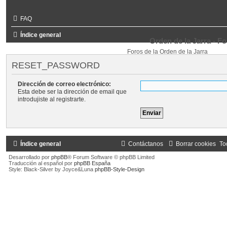
FAQ
Índice general
Orden de la Jarra - F
Foros de la Orden de la Jarra
RESET_PASSWORD
Dirección de correo electrónico:
Esta debe ser la dirección de email que
introdujiste al registrarte.
Índice general
Contáctanos
Borrar cookies
To
Desarrollado por
phpBB
® Forum Software © phpBB Limited
Traducción al español por
phpBB España
Style: Black-Silver by Joyce&Luna
phpBB-Style-Design