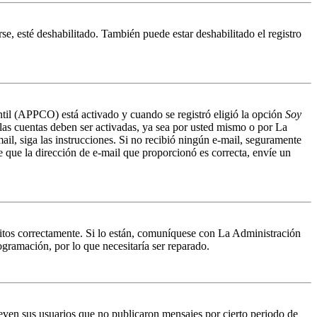
se, esté deshabilitado. También puede estar deshabilitado el registro
antil (APPCO) está activado y cuando se registró eligió la opción
Soy
 las cuentas deben ser activadas, ya sea por usted mismo o por La
mail, siga las instrucciones. Si no recibió ningún e-mail, seguramente
de que la dirección de e-mail que proporcionó es correcta, envíe un
ritos correctamente. Si lo están, comuníquese con La Administración
ogramación, por lo que necesitaría ser reparado.
even sus usuarios que no publicaron mensajes por cierto periodo de