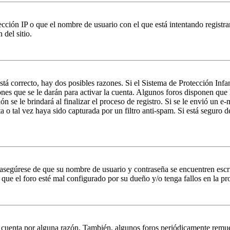
ción IP o que el nombre de usuario con el que está intentando registrar
del sitio.
stá correcto, hay dos posibles razones. Si el Sistema de Protección Inf
nes que se le darán para activar la cuenta. Algunos foros disponen que
n se le brindará al finalizar el proceso de registro. Si se le envió un e-
a o tal vez haya sido capturada por un filtro anti-spam. Si está seguro 
, asegúrese de que su nombre de usuario y contraseña se encuentren esc
que el foro esté mal configurado por su dueño y/o tenga fallos en la pr
u cuenta por alguna razón. También, algunos foros periódicamente remu