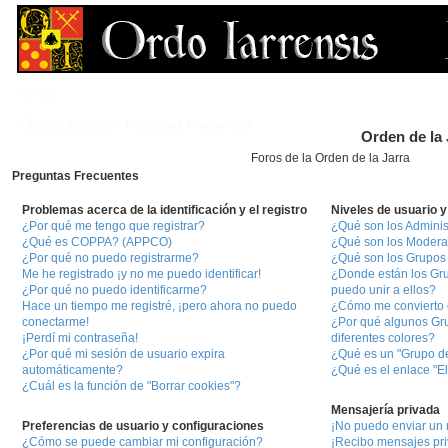
FAQ
Índice general
Preguntas Frecuentes
Orden de la 
Foros de la Orden de la Jarra
Preguntas Frecuentes
Problemas acerca de la identificación y el registro
Niveles de usuario 
¿Por qué me tengo que registrar?
¿Qué son los Adminis
¿Qué es COPPA? (APPCO)
¿Qué son los Moder
¿Por qué no puedo registrarme?
¿Qué son los Grupos
Me he registrado ¡y no me puedo identificar!
¿Donde están los Gr
¿Por qué no puedo identificarme?
puedo unir a ellos?
Hace un tiempo me registré, ¡pero ahora no puedo
¿Cómo me convierto 
conectarme!
¿Por qué algunos Gr
¡Perdí mi contraseña!
diferentes colores?
¿Por qué mi sesión de usuario expira
¿Qué es un "Grupo d
automáticamente?
¿Qué es el enlace "E
¿Cuál es la función de "Borrar cookies"?
Mensajería privada
Preferencias de usuario y configuraciones
¡No puedo enviar un 
¿Cómo se puede cambiar mi configuración?
¡Recibo mensajes pr