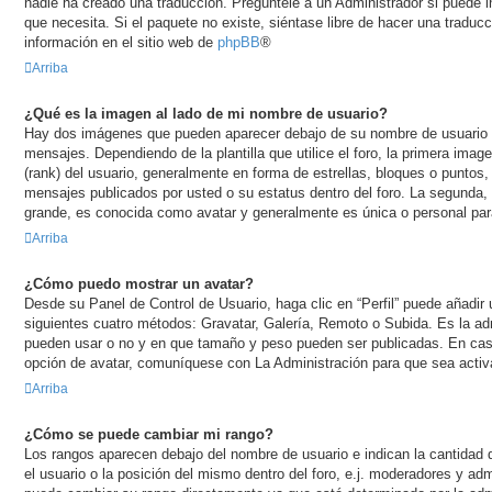
nadie ha creado una traducción. Pregúntele a un Administrador si puede in
que necesita. Si el paquete no existe, siéntase libre de hacer una tradu
información en el sitio web de
phpBB
®
Arriba
¿Qué es la imagen al lado de mi nombre de usuario?
Hay dos imágenes que pueden aparecer debajo de su nombre de usuario 
mensajes. Dependiendo de la plantilla que utilice el foro, la primera imag
(rank) del usuario, generalmente en forma de estrellas, bloques o puntos,
mensajes publicados por usted o su estatus dentro del foro. La segund
grande, es conocida como avatar y generalmente es única o personal par
Arriba
¿Cómo puedo mostrar un avatar?
Desde su Panel de Control de Usuario, haga clic en “Perfil” puede añadir 
siguientes cuatro métodos: Gravatar, Galería, Remoto o Subida. Es la adm
pueden usar o no y en que tamaño y peso pueden ser publicadas. En caso
opción de avatar, comuníquese con La Administración para que sea activ
Arriba
¿Cómo se puede cambiar mi rango?
Los rangos aparecen debajo del nombre de usuario e indican la cantidad 
el usuario o la posición del mismo dentro del foro, e.j. moderadores y ad