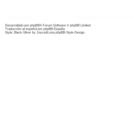
Índice general
Contáctanos
Borrar cookies
To
Desarrollado por
phpBB
® Forum Software © phpBB Limited
Traducción al español por
phpBB España
Style: Black-Silver by Joyce&Luna
phpBB-Style-Design