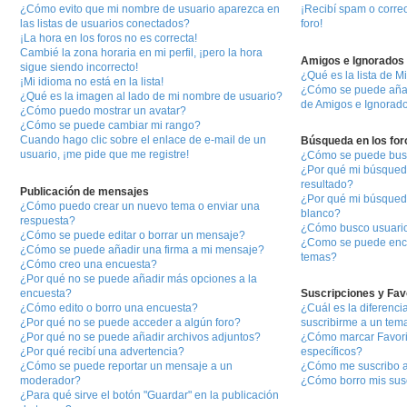
¿Cómo evito que mi nombre de usuario aparezca en
¡Recibí spam o corre
las listas de usuarios conectados?
foro!
¡La hora en los foros no es correcta!
Cambié la zona horaria en mi perfil, ¡pero la hora
Amigos e Ignorados
sigue siendo incorrecto!
¿Qué es la lista de 
¡Mi idioma no está en la lista!
¿Cómo se puede añadi
¿Qué es la imagen al lado de mi nombre de usuario?
de Amigos e Ignorad
¿Cómo puedo mostrar un avatar?
¿Cómo se puede cambiar mi rango?
Cuando hago clic sobre el enlace de e-mail de un
Búsqueda en los for
usuario, ¡me pide que me registre!
¿Cómo se puede busca
¿Por qué mi búsqued
resultado?
Publicación de mensajes
¿Por qué mi búsqued
¿Cómo puedo crear un nuevo tema o enviar una
blanco?
respuesta?
¿Cómo busco usuari
¿Cómo se puede editar o borrar un mensaje?
¿Como se puede enco
¿Cómo se puede añadir una firma a mi mensaje?
temas?
¿Cómo creo una encuesta?
¿Por qué no se puede añadir más opciones a la
encuesta?
Suscripciones y Fav
¿Cómo edito o borro una encuesta?
¿Cuál es la diferenci
¿Por qué no se puede acceder a algún foro?
suscribirme a un tem
¿Por qué no se puede añadir archivos adjuntos?
¿Cómo marcar Favorit
¿Por qué recibí una advertencia?
específicos?
¿Cómo se puede reportar un mensaje a un
¿Cómo me suscribo a 
moderador?
¿Cómo borro mis sus
¿Para qué sirve el botón "Guardar" en la publicación