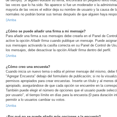
de tiempo). Si alguien editase su tema, encontrará un pequeño texto ind
las veces que lo ha sido. No aparece si fue un moderador o la administrac
mayoría de las veces el editor deja su nombre de usuario y la causa de l
normales no podrán borrar sus temas después de que alguien haya respo
Arriba
¿Cómo se puede añadir una firma a mi mensaje?
Para añadir una firma a sus mensajes debe crearla en el Panel de Contro
active la opción
Añadir firma
cuando publique un mensaje. Puede asignar 
sus mensajes activando la casilla correcta en su Panel de Control de Usua
los mensajes, debe desactivar la opción
Añadir firma
dentro del perfil.
Arriba
¿Cómo creo una encuesta?
Cuando inicia un nuevo tema o edita el primer mensaje del mismo, debe ha
"Agregar Encuesta" debajo del formulario de publicación; si no la visualiz
permisos apropiados para crear encuestas. Inserte un título y al menos 
apropiado, asegurándose de que cada opción se encuentre en la correspon
También puede elegir el número de opciones que el usuario puede selecci
por usuario", el tiempo límite en días para la encuesta (0 para duración inf
permitir a lo usuarios cambiar su votos.
Arriba
¿Por qué no se puede añadir más opciones a la encuesta?