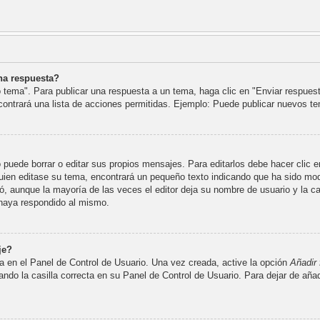
na respuesta?
 tema". Para publicar una respuesta a un tema, haga clic en "Enviar respues
ncontrará una lista de acciones permitidas. Ejemplo: Puede publicar nuevos t
puede borrar o editar sus propios mensajes. Para editarlos debe hacer clic 
lguien editase su tema, encontrará un pequeño texto indicando que ha sido mod
tó, aunque la mayoría de las veces el editor deja su nombre de usuario y la c
haya respondido al mismo.
je?
a en el Panel de Control de Usuario. Una vez creada, active la opción
Añadir 
ndo la casilla correcta en su Panel de Control de Usuario. Para dejar de añad