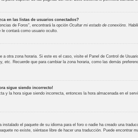
a en las listas de usuarios conectados?
encias de Foros", encontrará la opción
Ocultar mi estado de conexións
. Habi
le contará como usuario oculto.
 a otra zona horaria. Si este es el caso, visite el Panel de Control de Usuar
y, etc. Recuerde que para cambiar la zona horaria, como las demás preferenci
ora sigue siendo incorrecto!
cta y la hora sigue siendo incorrecta, entonces la hora almacenada en el ser
 instalado el paquete de su idioma para el foro o nadie ha creado una traduc
l paquete no existe, siéntase libre de hacer una traducción. Puede encontrar m