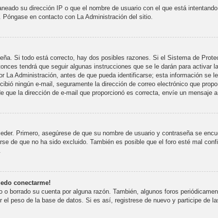
aneado su dirección IP o que el nombre de usuario con el que está intentando
s. Póngase en contacto con La Administración del sitio.
seña. Si todo está correcto, hay dos posibles razones. Si el Sistema de Prot
onces tendrá que seguir algunas instrucciones que se le darán para activar l
La Administración, antes de que pueda identificarse; esta información se le br
recibió ningún e-mail, seguramente la dirección de correo electrónico que prop
 de que la dirección de e-mail que proporcionó es correcta, envíe un mensaje a
ceder. Primero, asegúrese de que su nombre de usuario y contraseña se encue
e de que no ha sido excluido. También es posible que el foro esté mal config
.
uedo conectarme!
o o borrado su cuenta por alguna razón. También, algunos foros periódicame
 el peso de la base de datos. Si es así, registrese de nuevo y participe de l