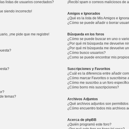
as listas de usuarios conectados?
¡Recibí spam o correos maliciosos de a
ue siendo incorrecto!
Amigos e Ignorados
¿Qué es la lista de Mis Amigos e Ignor
¿Cómo se puede añadir o borrar usuari
ario, ¡me pide que me registre!
Búsqueda en los foros
¿Cómo se puede buscar en uno o vario
¿Por qué mi búsqueda me devuelve ni
¿Por qué mi búsqueda me devuelve un
puesta?
¿Cómo busco usuarios?
¿Como se puede encontrar mis propio
uesta?
Suscripciones y Favoritos
¿Cuál es la diferencia entre añadir co
¿Cómo marcar Favoritos o suscribirse 
¿Cómo me suscribo a un foro específic
¿Cómo borro mis suscripciones?
or?
n de temas?
Archivos Adjuntos
¿Qué archivos adjuntos son permitidos 
¿Cómo encuentro todos mis archivos a
Acerca de phpBB
¿Quién programó este foro?
¿Por qué este foro no tiene tal cosa?