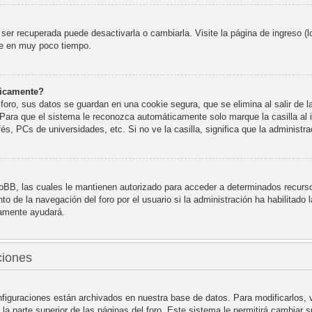
er recuperada puede desactivarla o cambiarla. Visite la página de ingreso (l
te en muy poco tiempo.
ticamente?
foro, sus datos se guardan en una cookie segura, que se elimina al salir de l
Para que el sistema le reconozca automáticamente solo marque la casilla al 
és, PCs de universidades, etc. Si no ve la casilla, significa que la administra
pBB, las cuales le mantienen autorizado para acceder a determinados recursos
o de la navegación del foro por el usuario si la administración ha habilitado 
uramente ayudará.
ciones
nfiguraciones están archivados en nuestra base de datos. Para modificarlos, v
la parte superior de las páginas del foro. Este sistema le permitirá cambiar s