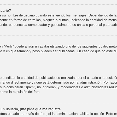
suario?
u nombre de usuario cuando esté viendo los mensajes. Dependiendo de la plan
lmente en forma de estrellas, bloques o puntos, indicando la cantidad de mens
nde, es conocida como avatar y generalmente es única o personal para cada
n “Perfil” puede añadir un avatar utilizando uno de los siguientes cuatro mét
 no y en que tamaño y peso pueden ser publicadas. En caso de que no este di
e indican la cantidad de publicaciones realizadas por el usuario o la posició
rango directamente ya que está determinado por la administración. Por favor,
s lo consideran "spam", no lo toleran, y moderadores o administradores reduc
como la expulsión del foro.
 un usuario, ¡me pide que me registre!
tros usuarios a través del foro, si la administración habilita la opción. Esto 